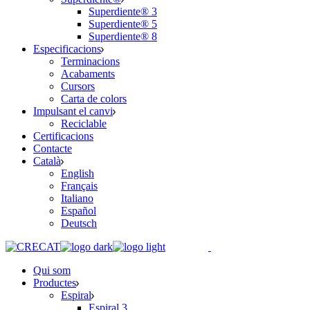
Superdiente® 3
Superdiente® 5
Superdiente® 8
Especificacions
Terminacions
Acabaments
Cursors
Carta de colors
Impulsant el canvi
Reciclable
Certificacions
Contacte
Català
English
Français
Italiano
Español
Deutsch
Qui som
Productes
Espiral
Espiral 3