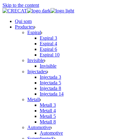
Skip to the content
Qui som
Productes
Espiral
Espiral 3
Espiral 4
Espiral 6
Espiral 10
Invisible
Invisible
Injectades
Injectada 3
Injectada 5
Injectada 8
Injectada 14
Metall
Metall 3
Metall 4
Metall 5
Metall 8
Automotive
Automotive
Superdiente®