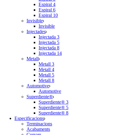
Espiral 4
Espiral 6
Espiral 10
Invisible
Invisible
Injectades
Injectada 3
Injectada 5
Injectada 8
Injectada 14
Metall
Metall 3
Metall 4
Metall 5
Metall 8
Automotive
Automotive
Superdiente®
Superdiente® 3
Superdiente® 5
Superdiente® 8
Especificacions
Terminacions
Acabaments
Cursors