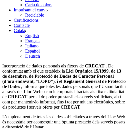
Carta de colors
Impulsant el canvi
Reciclable
Certificacions
Contacte
Català
English
Français
Italiano
Español
Deutsch
Incorporació de dades personals als fitxers de
CRECAT
. De
conformitat amb el que estableix la
Llei Orgànica 15/1999, de 13
de desembre, de Protecció de Dades de Caràcter Personal
(d’ara endavant, “LOPD”), i el Reglament General de Protecció
de Dades
, informa que totes les dades personals que l’Usuari faciliti
a través del Lloc Web seran incorporats i tractats als fitxers titularitat
de
CRECAT
per tal de poder prestar-li els serveis sol·licitats, així
com per mantenir-lo informat, fins i tot per mitjans electrònics, sobre
els productes i serveis oferts per
CRECAT
.
L’emplenament de totes les dades sol·licitades a través del Lloc Web
és necessària per aconseguir una òptima prestació dels serveis posats
a disposició de l’Usuari.